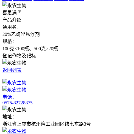
®
喜思满
产品介绍
通用名：
20%乙螨唑悬浮剂
规格：
100克×100瓶、500克×20瓶
登记作物及靶标
返回列表
电话：
0575-82728875
地址：
浙江省上虞市杭州湾工业园区纬七东路3号