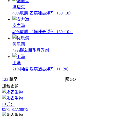
满速克
40%联肼·乙螨唑悬浮剂（30+10）
安力满
40%联肼·乙螨唑悬浮剂（30+10）
优乐满
43%联苯肼酯悬浮剂
卫满
21%阿维·螺螨酯悬浮剂（1+20）
1
2
3
跳至
页
GO
加载更多
电话：
0575-82728875