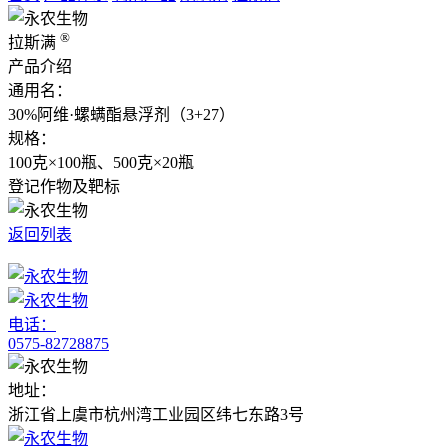
®
拉斯满
产品介绍
通用名：
30%阿维·螺螨酯悬浮剂（3+27）
规格：
100克×100瓶、500克×20瓶
登记作物及靶标
返回列表
电话：
0575-82728875
地址：
浙江省上虞市杭州湾工业园区纬七东路3号