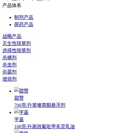
产品体系
制剂产品
原药产品
战略产品
灭生性除草剂
选择性除草剂
杀螨剂
杀虫剂
杀菌剂
增效剂
甜赞
700克/升苯嗪草酮悬浮剂
宇盖
108克/升高效氟吡甲禾灵乳油