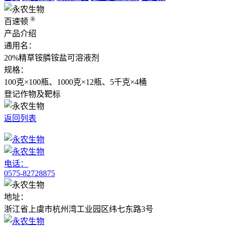
®
百速顿
产品介绍
通用名：
20%精草铵膦铵盐可溶液剂
规格：
100克×100瓶、1000克×12瓶、5千克×4桶
登记作物及靶标
返回列表
电话：
0575-82728875
地址：
浙江省上虞市杭州湾工业园区纬七东路3号