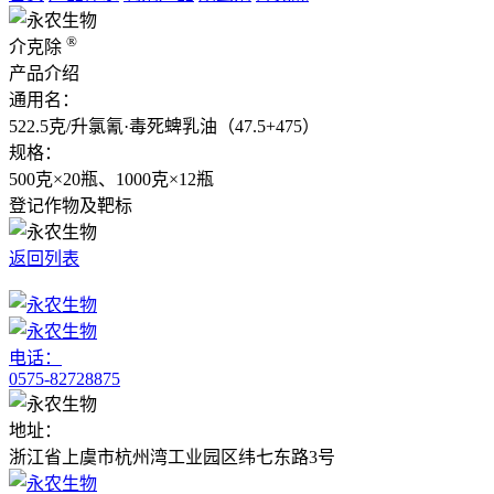
®
介克除
产品介绍
通用名：
522.5克/升氯氰·毒死蜱乳油（47.5+475）
规格：
500克×20瓶、1000克×12瓶
登记作物及靶标
返回列表
电话：
0575-82728875
地址：
浙江省上虞市杭州湾工业园区纬七东路3号