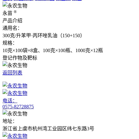
®
永苗
产品介绍
通用名：
300克/升苯甲·丙环唑乳油（150+150）
规格：
10克×100袋×8盒、100克×100瓶、1000克×12瓶
登记作物及靶标
返回列表
电话：
0575-82728875
地址：
浙江省上虞市杭州湾工业园区纬七东路3号