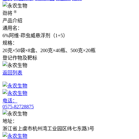
®
劲将
产品介绍
通用名：
6%阿维·茚虫威悬浮剂（1+5）
规格：
20克×50袋×8盒、200克×40瓶、500克×20瓶
登记作物及靶标
返回列表
电话：
0575-82728875
地址：
浙江省上虞市杭州湾工业园区纬七东路3号