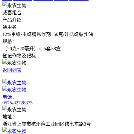
威喜组合
产品介绍
通用名：
12%甲维·虫螨腈悬浮剂+50克/升虱螨脲乳油
规格：
（20克+20毫升）×25套×8盒
登记作物及靶标
返回列表
电话：
0575-82728875
地址：
浙江省上虞市杭州湾工业园区纬七东路3号