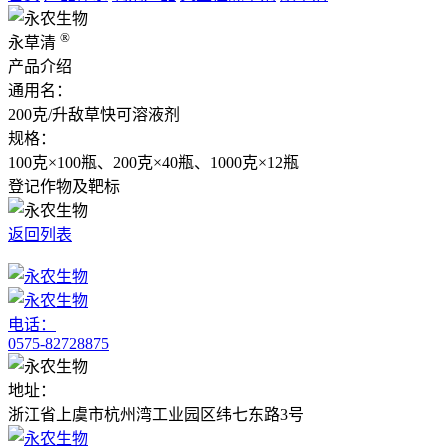
®
永草清
产品介绍
通用名：
200克/升敌草快可溶液剂
规格：
100克×100瓶、200克×40瓶、1000克×12瓶
登记作物及靶标
返回列表
电话：
0575-82728875
地址：
浙江省上虞市杭州湾工业园区纬七东路3号