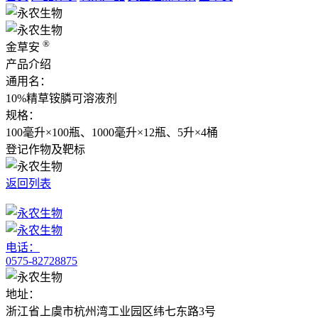
®
金草安
产品介绍
通用名：
10%精草铵膦可溶液剂
规格：
100毫升×100瓶、1000毫升×12瓶、5升×4桶
登记作物及靶标
返回列表
电话：
0575-82728875
地址：
浙江省上虞市杭州湾工业园区纬七东路3号